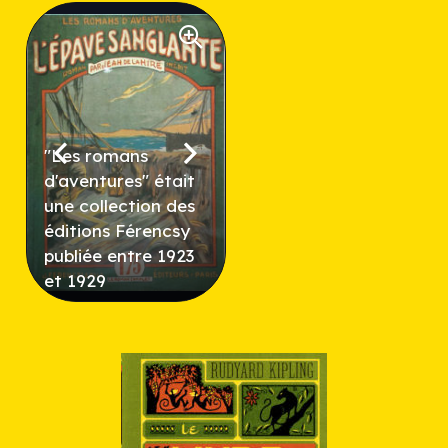
"Les romans
d'aventures" était
une collection des
éditions Férencsy
publiée entre 1923
et 1929