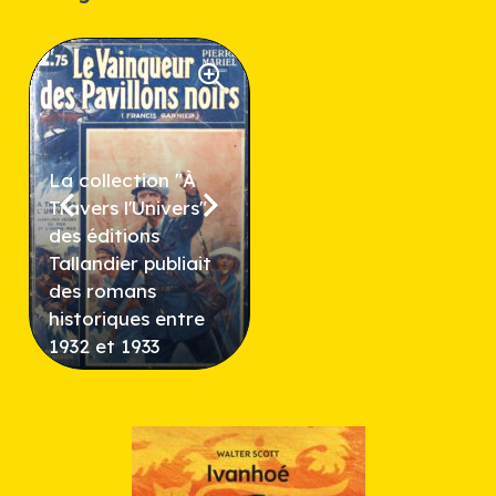
La collection "À
Travers l'Univers"
des éditions
Tallandier publiait
des romans
historiques entre
1932 et 1933