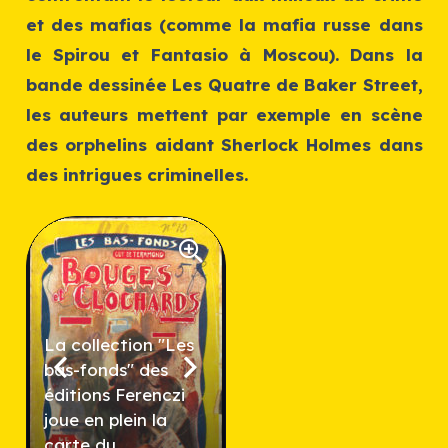
et des mafias (comme la mafia russe dans
le
Spirou et Fantasio à Moscou
). Dans la
bande dessinée
Les Quatre de Baker Street
,
les auteurs mettent par exemple en scène
des orphelins aidant Sherlock Holmes dans
des intrigues criminelles.
La collection "Les
bas-fonds" des
éditions Ferenczi
joue en plein la
carte du